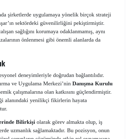
nda şirketlerde uygulamaya yönelik birçok strateji
şar’ın sektördeki güvenilirliğini pekiştirmiştir.
çalışan sağlığını korumaya odaklanmamış, aynı
azalarının önlenmesi gibi önemli alanlarda da
ık
esyonel deneyimleriyle doğrudan bağlantılıdır.
ştırma ve Uygulama Merkezi’nin
Danışma Kurulu
emik çalışmalarına olan katkısını güçlendirmiştir.
i alanındaki yenilikçi fikirlerin hayata
tur.
inde Bilirkişi
olarak görev almakta olup, iş
eçlerde uzmanlık sağlamaktadır. Bu pozisyon, onun
ektörel sorunların çözümünde etkin rol oynamasına